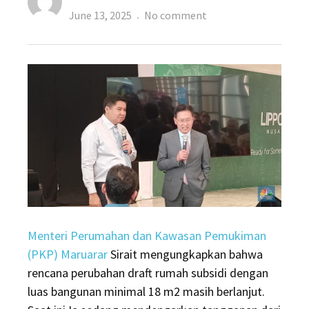
Posted
on
June 13, 2025
No comment
on
Heboh
Ukuran
Rumah
Subsidi
Minimum
18
M2,
Maruarar
Tegas
Bilang
Ini
Menteri Perumahan dan Kawasan Pemukiman
(PKP) Maruarar
Sirait mengungkapkan bahwa
rencana perubahan draft rumah subsidi dengan
luas bangunan minimal 18 m2 masih berlanjut.