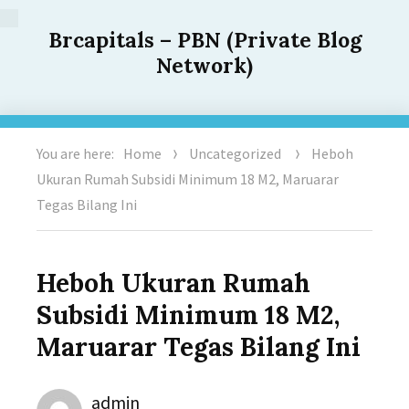
Brcapitals – PBN (Private Blog
Network)
You are here:
Home
Uncategorized
Heboh
Ukuran Rumah Subsidi Minimum 18 M2, Maruarar
Tegas Bilang Ini
Heboh Ukuran Rumah
Subsidi Minimum 18 M2,
Maruarar Tegas Bilang Ini
Author
admin