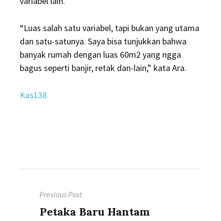
variabel lain.
“Luas salah satu variabel, tapi bukan yang utama
dan satu-satunya. Saya bisa tunjukkan bahwa
banyak rumah dengan luas 60m2 yang ngga
bagus seperti banjir, retak dan-lain,” kata Ara.
Kas138
Post
Previous Post
navigation
Previous
Petaka Baru Hantam