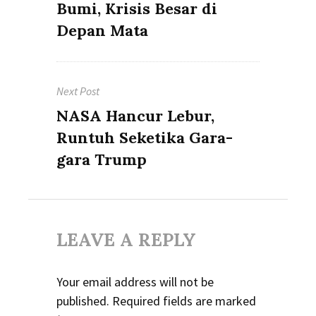
post:
Bumi, Krisis Besar di
Depan Mata
Next Post
Next
NASA Hancur Lebur,
post:
Runtuh Seketika Gara-
gara Trump
LEAVE A REPLY
Your email address will not be
published.
Required fields are marked