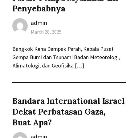
Penyebabnya
Author
admin
Posted
March 28, 2025
on
Bangkok Kena Dampak Parah, Kepala Pusat
Gempa Bumi dan Tsunami Badan Meteorologi,
Klimatologi, dan Geofisika […]
Bandara International Israel
Dekat Perbatasan Gaza,
Buat Apa?
Author
admin