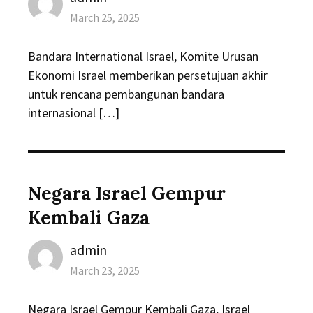
Posted
March 25, 2025
on
Bandara International Israel, Komite Urusan
Ekonomi Israel memberikan persetujuan akhir
untuk rencana pembangunan bandara
internasional […]
Negara Israel Gempur
Kembali Gaza
Author
admin
Posted
March 23, 2025
on
Negara Israel Gempur Kembali Gaza, Israel