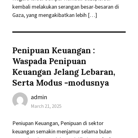
kembali melakukan serangan besar-besaran di
Gaza, yang mengakibatkan lebih […]
Penipuan Keuangan :
Waspada Penipuan
Keuangan Jelang Lebaran,
Serta Modus -modusnya
Author
admin
Posted
March 21, 2025
on
Peniupan Keuangan, Penipuan di sektor
keuangan semakin menjamur selama bulan