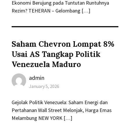
Ekonomi Berujung pada Tuntutan Runtuhnya
Rezim? TEHERAN – Gelombang […]
Saham Chevron Lompat 8%
Usai AS Tangkap Politik
Venezuela Maduro
Author
admin
Posted
January 5, 2026
on
Gejolak Politik Venezuela: Saham Energi dan
Pertahanan Wall Street Melonjak, Harga Emas
Melambung NEW YORK […]