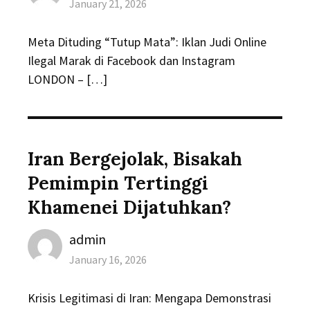
Posted
January 21, 2026
on
Meta Dituding “Tutup Mata”: Iklan Judi Online
Ilegal Marak di Facebook dan Instagram
LONDON – […]
Iran Bergejolak, Bisakah
Pemimpin Tertinggi
Khamenei Dijatuhkan?
Author
admin
Posted
January 16, 2026
on
Krisis Legitimasi di Iran: Mengapa Demonstrasi