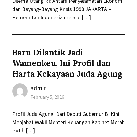
Dilema Utang RI: Antara Penyelamatan Ekonomi
dan Bayang-Bayang Krisis 1998 JAKARTA –
Pemerintah Indonesia melalui […]
Baru Dilantik Jadi
Wamenkeu, Ini Profil dan
Harta Kekayaan Juda Agung
Author
admin
Posted
February 5, 2026
on
Profil Juda Agung: Dari Deputi Gubernur BI Kini
Menjabat Wakil Menteri Keuangan Kabinet Merah
Putih […]