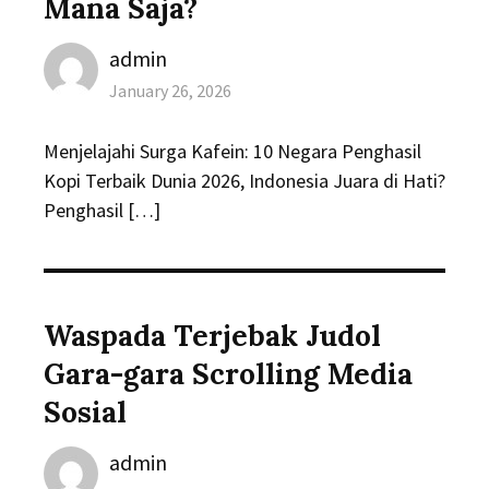
Mana Saja?
Author
admin
Posted
January 26, 2026
on
Menjelajahi Surga Kafein: 10 Negara Penghasil
Kopi Terbaik Dunia 2026, Indonesia Juara di Hati?
Penghasil […]
Waspada Terjebak Judol
Gara-gara Scrolling Media
Sosial
Author
admin