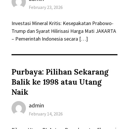
Posted
February 23, 2026
on
Investasi Mineral Kritis: Kesepakatan Prabowo-
Trump dan Syarat Hilirisasi Harga Mati JAKARTA
– Pemerintah Indonesia secara […]
Purbaya: Pilihan Sekarang
Balik ke 1998 atau Utang
Naik
Author
admin
Posted
February 14, 2026
on