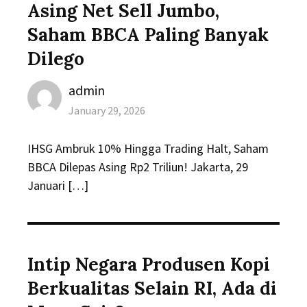
Asing Net Sell Jumbo,
Saham BBCA Paling Banyak
Dilego
Author
admin
Posted
January 29, 2026
on
IHSG Ambruk 10% Hingga Trading Halt, Saham
BBCA Dilepas Asing Rp2 Triliun! Jakarta, 29
Januari […]
Intip Negara Produsen Kopi
Berkualitas Selain RI, Ada di