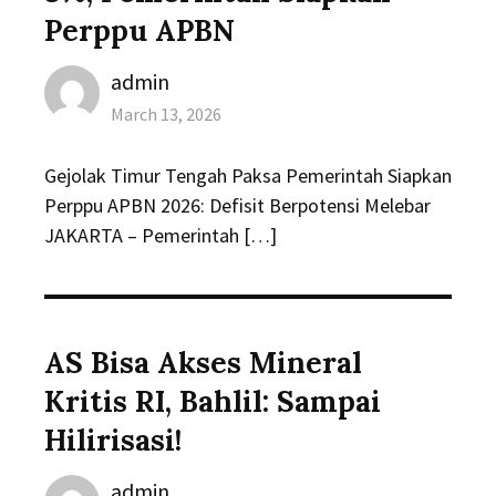
Perppu APBN
Author
admin
Posted
March 13, 2026
on
Gejolak Timur Tengah Paksa Pemerintah Siapkan
Perppu APBN 2026: Defisit Berpotensi Melebar
JAKARTA – Pemerintah […]
AS Bisa Akses Mineral
Kritis RI, Bahlil: Sampai
Hilirisasi!
Author
admin