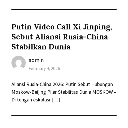
Putin Video Call Xi Jinping,
Sebut Aliansi Rusia-China
Stabilkan Dunia
Author
admin
Posted
February 4, 2026
on
Aliansi Rusia-China 2026: Putin Sebut Hubungan
Moskow-Beijing Pilar Stabilitas Dunia MOSKOW –
Di tengah eskalasi […]