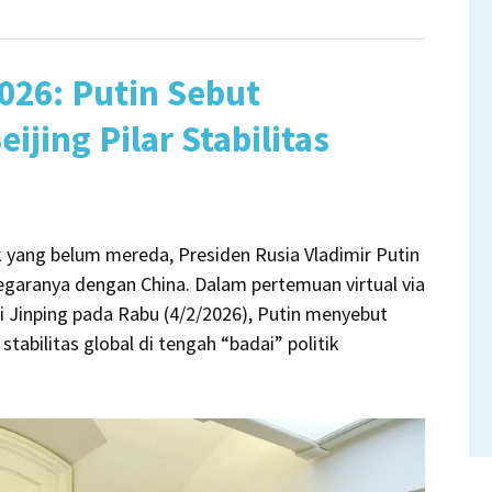
in
eo
2026: Putin Sebut
ing Pilar Stabilitas
ing,
ut
nsi
ia-
k yang belum mereda, Presiden Rusia Vladimir Putin
na
egaranya dengan China. Dalam pertemuan virtual via
bilkan
i Jinping pada Rabu (4/2/2026), Putin menyebut
ia
tabilitas global di tengah “badai” politik