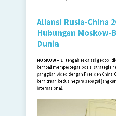
on
Put
Vid
Aliansi Rusia-China 
Call
Xi
Hubungan Moskow-Beij
Jinp
Dunia
Seb
Alia
Rus
MOSKOW
– Di tengah eskalasi geopoliti
Chi
kembali mempertegas posisi strategis n
Sta
panggilan video dengan Presiden China X
Dun
kemitraan kedua negara sebagai jangkar s
internasional.