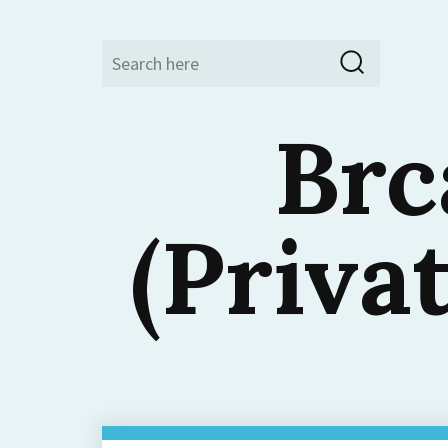
Search
Search
for:
Brc
(Priva