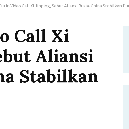
Putin Video Call Xi Jinping, Sebut Aliansi Rusia-China Stabilkan Du
o Call Xi
ebut Aliansi
na Stabilkan