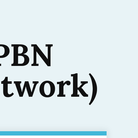
 PBN
etwork)