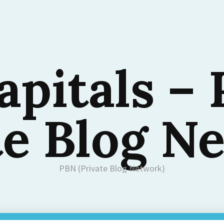
apitals –
te Blog N
PBN (Private Blog Network)