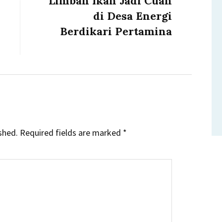
Limbah Ikan Jadi Cuan
post:
di Desa Energi
Berdikari Pertamina
shed.
Required fields are marked
*