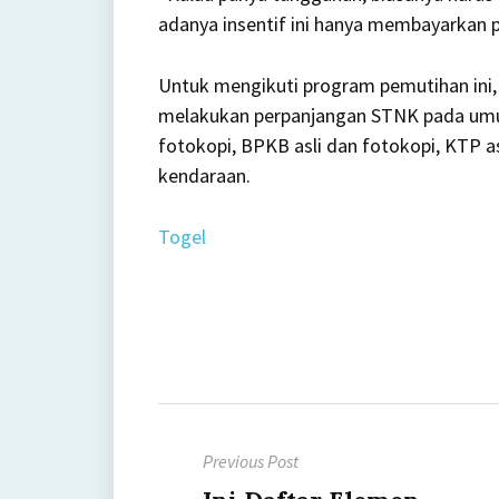
adanya insentif ini hanya membayarkan p
Untuk mengikuti program pemutihan ini, 
melakukan perpanjangan STNK pada umum
fotokopi, BPKB asli dan fotokopi, KTP as
kendaraan.
Togel
Post
Previous Post
navigation
Previous