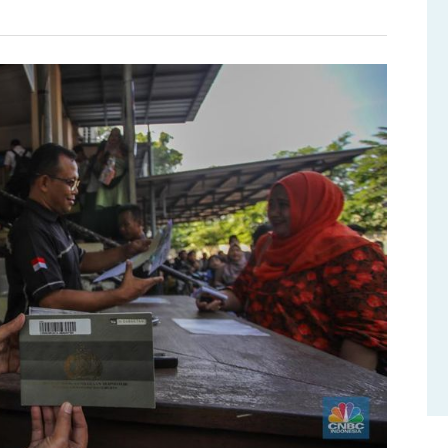
ihan
raan
a
i
n