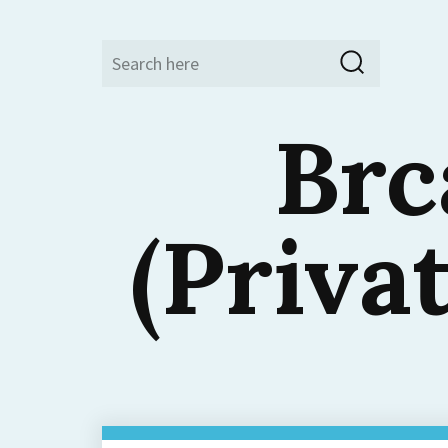
Search
Search
for:
Brc
(Priva