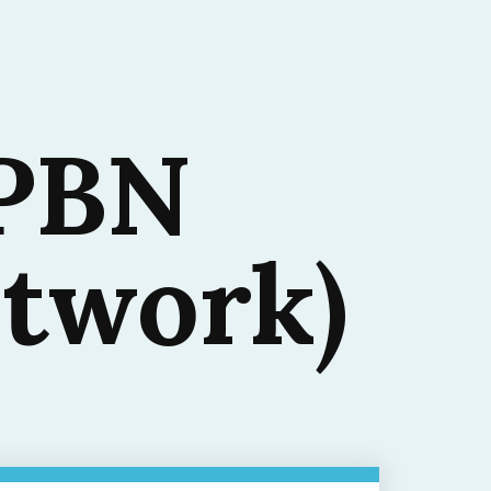
 PBN
etwork)