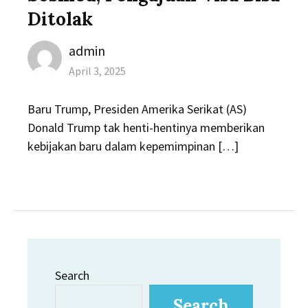
Ditolak
Author
admin
Posted
April 3, 2025
on
Baru Trump, Presiden Amerika Serikat (AS)
Donald Trump tak henti-hentinya memberikan
kebijakan baru dalam kepemimpinan […]
Search
Search