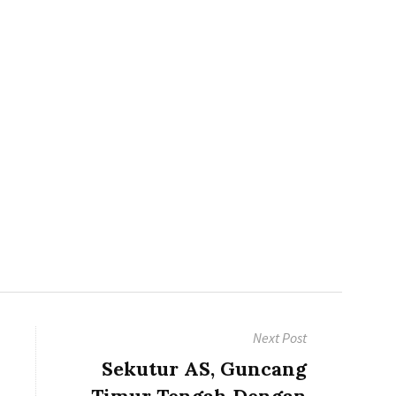
Next Post
Next
Sekutur AS, Guncang
post:
Timur Tengah Dengan