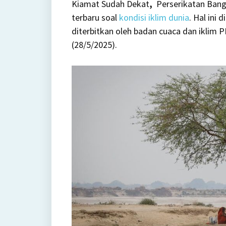
Kiamat Sudah Dekat
,
Perserikatan Ban
Bukti
terbaru soal
kondisi iklim dunia
. Hal ini
Baru
diterbitkan oleh badan cuaca dan iklim 
Tentan
(28/5/2025).
Kiamat
Sudah
Dekat