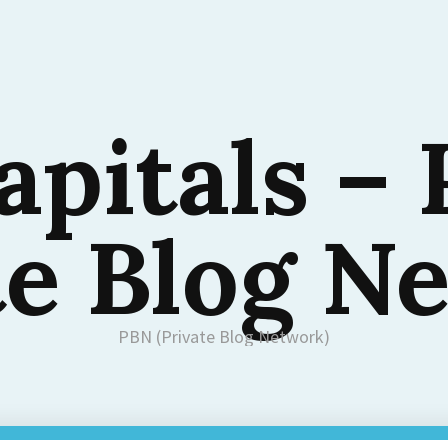
apitals –
te Blog N
PBN (Private Blog Network)