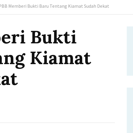
PBB Memberi Bukti Baru Tentang Kiamat Sudah Dekat
ri Bukti
ang Kiamat
at
i