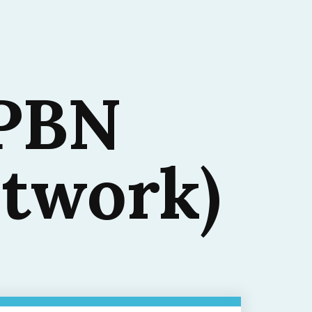
 PBN
etwork)