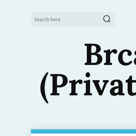
Search
Search
for:
Brc
(Priva