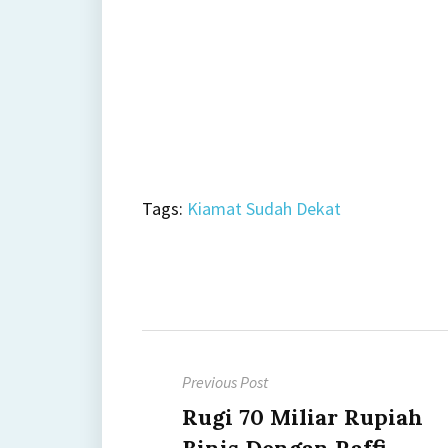
Tags:
Kiamat Sudah Dekat
Post
Previous Post
navigation
Previous
Rugi 70 Miliar Rupiah
post:
Binis Dengan Raffi