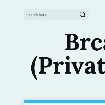
Search
Search
for:
Brc
(Priva