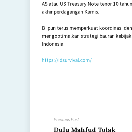
AS atau US Treasury Note tenor 10 tahu
akhir perdagangan Kamis.
BI pun terus memperkuat koordinasi deng
mengoptimalkan strategi bauran kebija
Indonesia.
https://idsurvival.com/
Post
Previous Post
navigation
Previous
Dulu Mahfud Tolak