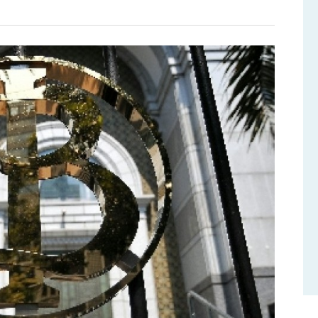
t
un
l
g
uk
r
angan
stik