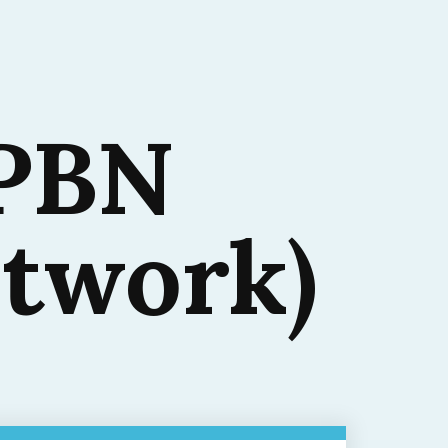
 PBN
etwork)