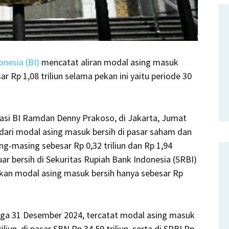
onesia (BI)
mencatat aliran modal asing masuk
 Rp 1,08 triliun selama pekan ini yaitu periode 30
asi BI Ramdan Denny Prakoso, di Jakarta, Jumat
al dari modal asing masuk bersih di pasar saham dan
g-masing sebesar Rp 0,32 triliun dan Rp 1,94
uar bersih di Sekuritas Rupiah Bank Indonesia (SRBI)
dikan modal asing masuk bersih hanya sebesar Rp
ngga 31 Desember 2024, tercatat modal asing masuk
liun, di pasar SBN Rp 34,59 triliun, serta di SRBI Rp