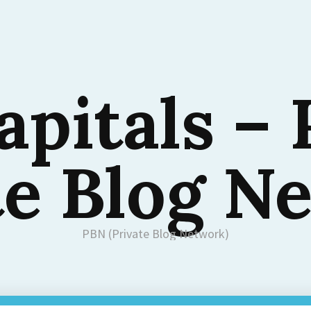
apitals –
te Blog N
PBN (Private Blog Network)