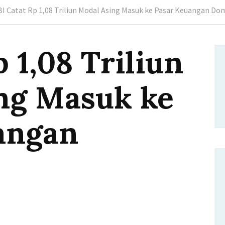
BI Catat Rp 1,08 Triliun Modal Asing Masuk ke Pasar Keuangan Do
p 1,08 Triliun
ng Masuk ke
angan