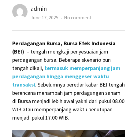
Author
admin
Posted
on
June 17, 2025
No comment
on
BEI
Kaji
Perdagangan Bursa, Bursa Efek Indonesia
Opsi
(BEI)
– tengah mengkaji penyesuaian jam
Perpanjangan
perdagangan bursa. Beberapa skenario pun
Jam
tengah dikaji,
termasuk memperpanjang jam
Perdagangan
perdagangan hingga menggeser waktu
Bursa,
transaksi
. Sebelumnya beredar kabar BEI tengah
Ini
berencana menambah jam perdagangan saham
Alasannya
di Bursa menjadi lebih awal yakni dari pukul 08.00
WIB atau memperpanjang waktu penutupan
menjadi pukul 17.00 WIB.