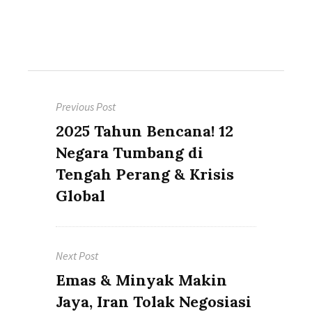
Post
Previous Post
navigation
Previous
2025 Tahun Bencana! 12
post:
Negara Tumbang di
Tengah Perang & Krisis
Global
Next Post
Next
Emas & Minyak Makin
post:
Jaya, Iran Tolak Negosiasi