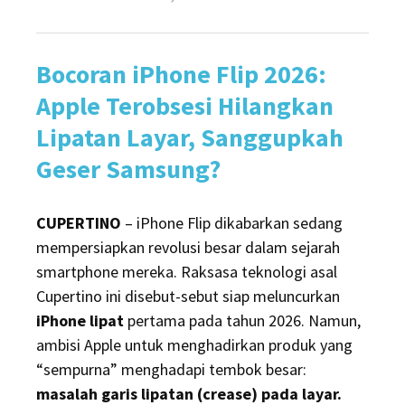
on
Ambisi
iPhone
Bocoran iPhone Flip 2026:
Flip
Apple
Apple Terobsesi Hilangkan
Bisa
Lipatan Layar, Sanggupkah
Buyar,
Geser Samsung?
Ada
Masalah
CUPERTINO
– iPhone Flip dikabarkan sedang
Besar
mempersiapkan revolusi besar dalam sejarah
smartphone mereka. Raksasa teknologi asal
Cupertino ini disebut-sebut siap meluncurkan
iPhone lipat
pertama pada tahun 2026. Namun,
ambisi Apple untuk menghadirkan produk yang
“sempurna” menghadapi tembok besar:
masalah garis lipatan (crease) pada layar.