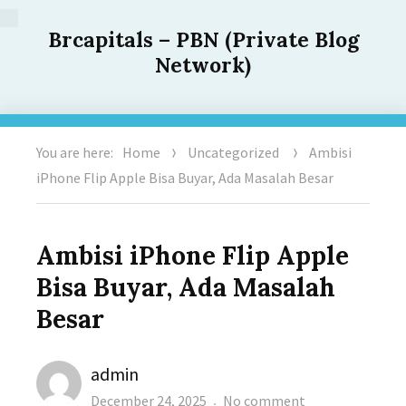
Brcapitals – PBN (Private Blog
Network)
You are here:
Home
Uncategorized
Ambisi
iPhone Flip Apple Bisa Buyar, Ada Masalah Besar
Ambisi iPhone Flip Apple
Bisa Buyar, Ada Masalah
Besar
Author
admin
Posted
on
December 24, 2025
No comment