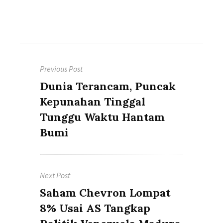
Post
Previous Post
navigation
Previous
Dunia Terancam, Puncak
post:
Kepunahan Tinggal
Tunggu Waktu Hantam
Bumi
Next Post
Next
Saham Chevron Lompat
post:
8% Usai AS Tangkap