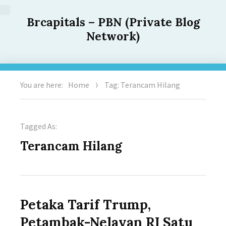
Brcapitals – PBN (Private Blog
Network)
You are here:
Home
Tag: Terancam Hilang
Tagged As:
Terancam Hilang
Petaka Tarif Trump,
Petambak-Nelayan RI Satu