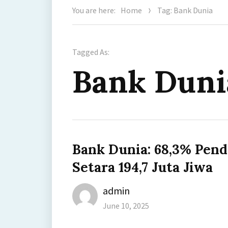
You are here:
Home
Tag: Bank Dunia
Tagged As:
Bank Duni
Bank Dunia: 68,3% Pend
Setara 194,7 Juta Jiwa
Author
admin
Posted
June 10, 2025
on