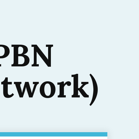
 PBN
etwork)