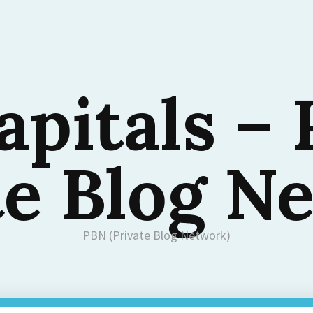
apitals –
te Blog N
PBN (Private Blog Network)