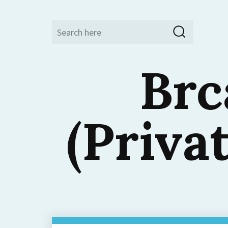
Search
Search
for:
Brc
(Priva